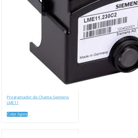
Programador de Chama Siemens
LME11
Cotar Agora