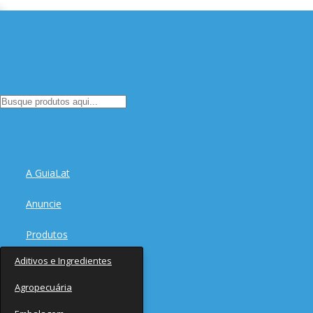
A GuiaLat
Anuncie
Produtos
Aditivos e Ingredientes
Fornecedores
Agropecuária
Notícias