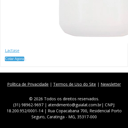
Lactase
Cotar Agora
Política de Privacidade
|
Termos de Uso do Site
|
Newsletter
© 2026 Todos os direitos reservados.
(31) 98962-9697 | atendimento@guialat.com.br| CNPJ:
18.200.952/0001-14 | Rua Copacabana 700, Residencial Porto
Seguro, Caratinga - MG, 35317-000