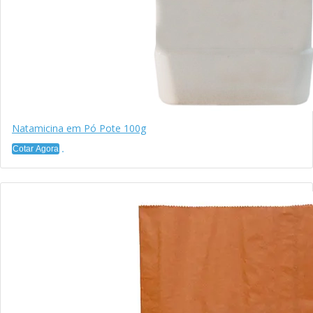
Natamicina em Pó Pote 100g
Cotar Agora