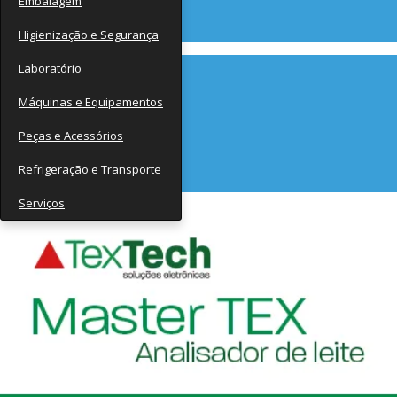
Embalagem
Contato
Higienização e Segurança
Laboratório
Máquinas e Equipamentos
Peças e Acessórios
Refrigeração e Transporte
Serviços