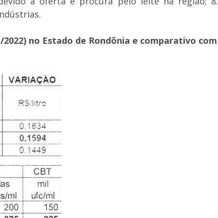
evido a oferta e procura pelo leite na região; 8.
ndústrias.
il/2022) no Estado de Rondônia e comparativo com