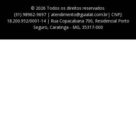
© 2026 Todos os direitos reservados.
(31) 98962-9697 | atendimento@guialat.com.br| CNPJ:
18.200.952/0001-14 | Rua Copacabana 700, Residencial Porto
Seguro, Caratinga - MG, 35317-000