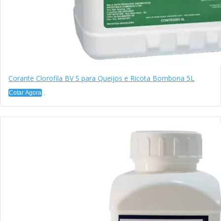
Corante Clorofila BV S para Queijos e Ricota Bombona 5L
Cotar Agora