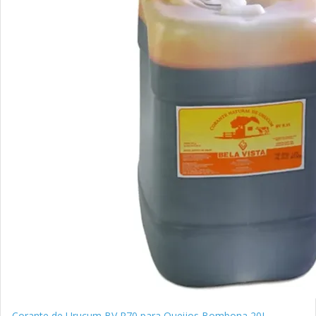
Corante de Urucum BV R70 para Queijos Bombona 20L