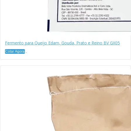
Fermento para Queijo Edam, Gouda, Prato e Reino BV GX05
Cotar Agora