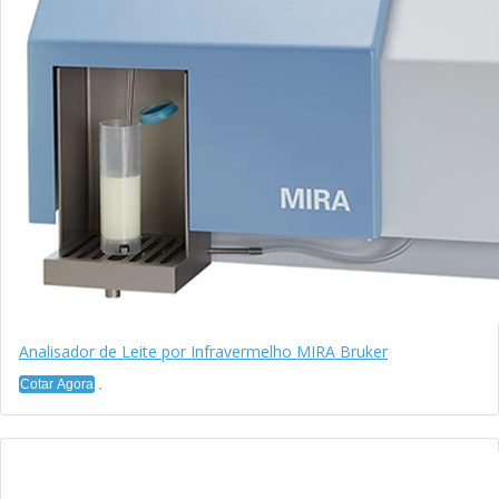
Analisador de Leite por Infravermelho MIRA Bruker
Cotar Agora