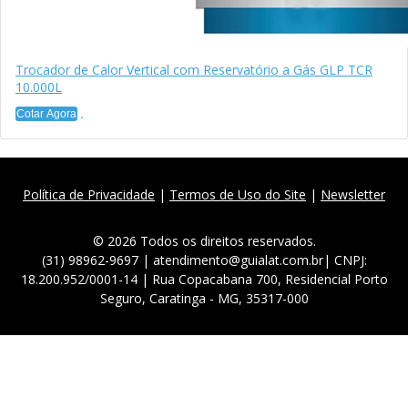
Trocador de Calor Vertical com Reservatório a Gás GLP TCR
10.000L
Cotar Agora
Política de Privacidade
|
Termos de Uso do Site
|
Newsletter
© 2026 Todos os direitos reservados.
(31) 98962-9697 | atendimento@guialat.com.br| CNPJ:
18.200.952/0001-14 | Rua Copacabana 700, Residencial Porto
Seguro, Caratinga - MG, 35317-000