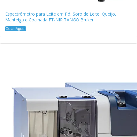
Espectrômetro para Leite em Pó, Soro de Leite, Queijo,
Manteiga e Coalhada FT-NIR TANGO Bruker
Cotar Agora