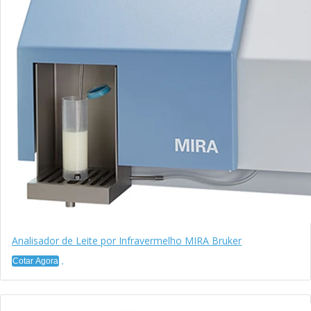
Analisador de Leite por Infravermelho MIRA Bruker
Cotar Agora