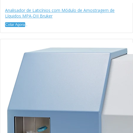
Analisador de Laticínios com Módulo de Amostragem de
Líquidos MPA-DII Bruker
Cotar Agora