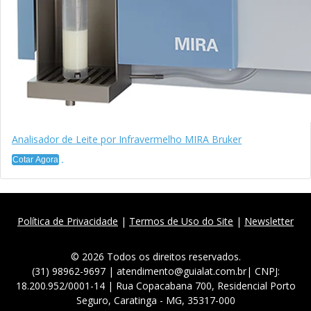
Analisador de Leite por Infravermelho MIRA Bruker
Cotar Agora
Política de Privacidade
|
Termos de Uso do Site
|
Newsletter
© 2026 Todos os direitos reservados.
(31) 98962-9697 | atendimento@guialat.com.br| CNPJ:
18.200.952/0001-14 | Rua Copacabana 700, Residencial Porto
Seguro, Caratinga - MG, 35317-000