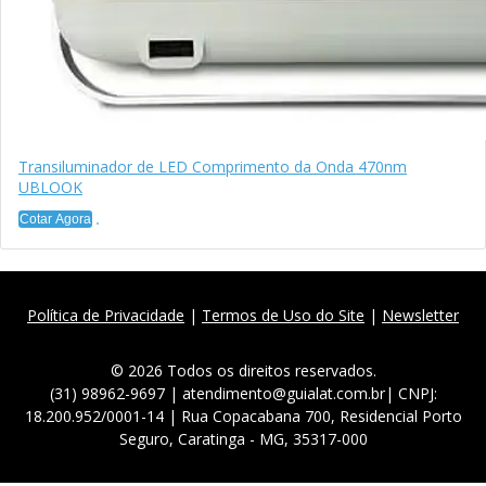
Transiluminador de LED Comprimento da Onda 470nm
UBLOOK
Cotar Agora
Política de Privacidade
|
Termos de Uso do Site
|
Newsletter
© 2026 Todos os direitos reservados.
(31) 98962-9697 | atendimento@guialat.com.br| CNPJ:
18.200.952/0001-14 | Rua Copacabana 700, Residencial Porto
Seguro, Caratinga - MG, 35317-000