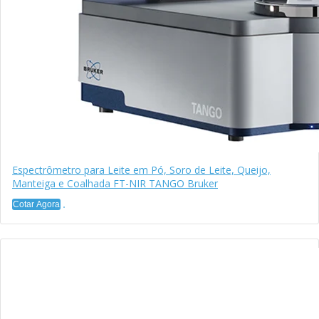
Espectrômetro para Leite em Pó, Soro de Leite, Queijo,
Manteiga e Coalhada FT-NIR TANGO Bruker
Cotar Agora