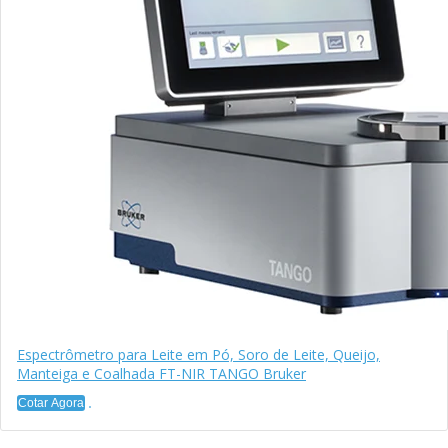
Espectrômetro para Leite em Pó, Soro de Leite, Queijo,
Manteiga e Coalhada FT-NIR TANGO Bruker
Cotar Agora