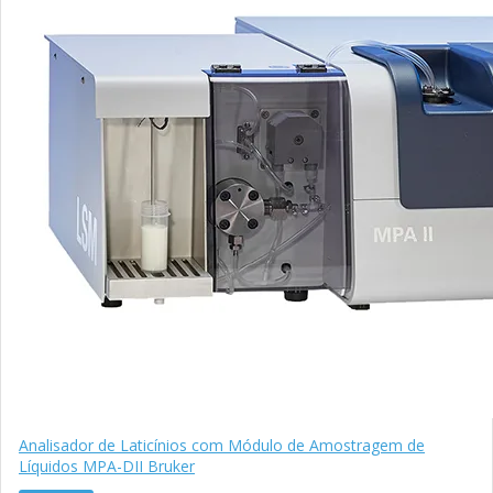
Analisador de Laticínios com Módulo de Amostragem de
Líquidos MPA-DII Bruker