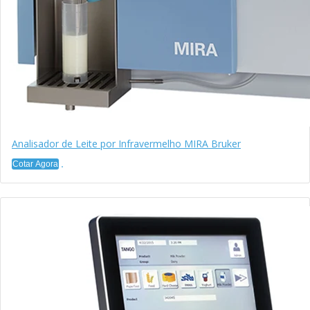
Analisador de Leite por Infravermelho MIRA Bruker
Cotar Agora