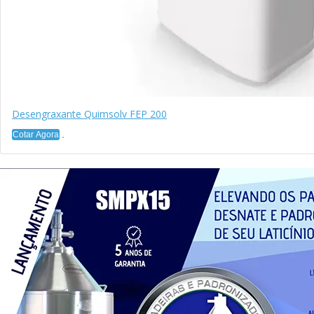
Desengraxante Quimsolv FEP 200
Cotar Agora