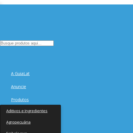
A GuiaLat
Anuncie
Produtos
Aditivos e Ingredientes
Fornecedores
Agropecuária
Notícias